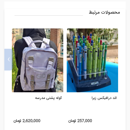
محصولات مرتبط
›
اتد درافیکس زبرا
کوله پشتی مدرسه
خودکا
257,000 تومان
2,620,000 تومان