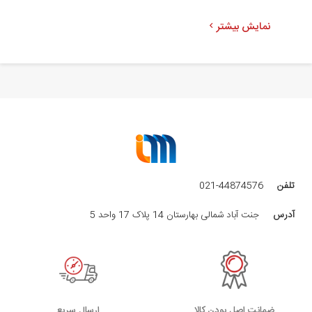
نمایش بیشتر
ن
تلفن
021-44874576
آدرس
جنت آباد شمالی بهارستان 14 پلاک 17 واحد 5
ضمانت اصل بودن کالا
ارسال سریع